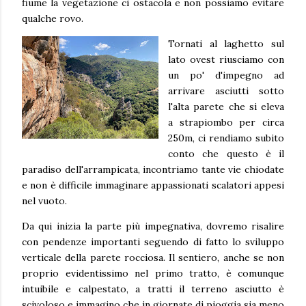
fiume la vegetazione ci ostacola e non possiamo evitare
qualche rovo.
Tornati al laghetto sul
lato ovest riusciamo con
un po' d'impegno ad
arrivare asciutti sotto
l'alta parete che si eleva
a strapiombo per circa
250m, ci rendiamo subito
conto che questo è il
paradiso dell'arrampicata, incontriamo tante vie chiodate
e non è difficile immaginare appassionati scalatori appesi
nel vuoto.
Da qui inizia la parte più impegnativa, dovremo risalire
con pendenze importanti seguendo di fatto lo sviluppo
verticale della parete rocciosa. Il sentiero, anche se non
proprio evidentissimo nel primo tratto, è comunque
intuibile e calpestato, a tratti il terreno asciutto è
scivoloso e immagino che in giornate di pioggia sia meno