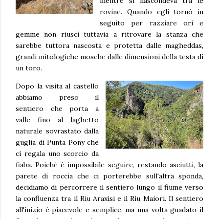
mentre si nascondeva tra le
rovine. Quando egli tornò in
seguito per razziare ori e
gemme non riuscì tuttavia a ritrovare la stanza che
sarebbe tuttora nascosta e protetta dalle magheddas,
grandi mitologiche mosche dalle dimensioni della testa di
un toro.
Dopo la visita al castello
abbiamo preso il
sentiero che porta a
valle fino al laghetto
naturale sovrastato dalla
guglia di Punta Pony che
ci regala uno scorcio da
fiaba. Poiché è impossibile seguire, restando asciutti, la
parete di roccia che ci porterebbe sull'altra sponda,
decidiamo di percorrere il sentiero lungo il fiume verso
la confluenza tra il Riu Araxisi e il Riu Maiori. Il sentiero
all'inizio è piacevole e semplice, ma una volta guadato il