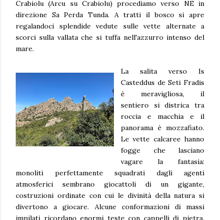
Crabiolu (Arcu su Crabiolu) procediamo verso NE in
direzione Sa Perda Tunda. A tratti il bosco si apre
regalandoci splendide vedute sulle vette alternate a
scorci sulla vallata che si tuffa nell'azzurro intenso del
mare.
La salita verso Is
Casteddus de Seti Fradis
è meravigliosa, il
sentiero si districa tra
roccia e macchia e il
panorama è mozzafiato.
Le vette calcaree hanno
fogge che lasciano
vagare la fantasia:
monoliti perfettamente squadrati dagli agenti
atmosferici sembrano giocattoli di un gigante,
costruzioni ordinate con cui le divinità della natura si
divertono a giocare. Alcune conformazioni di massi
impilati ricordano enormi teste con cappelli di pietra.